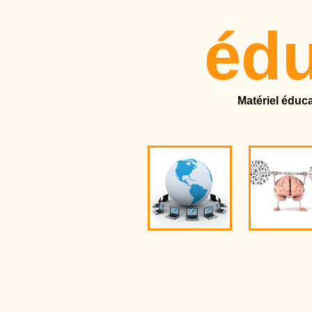
éd
Matériel éduca